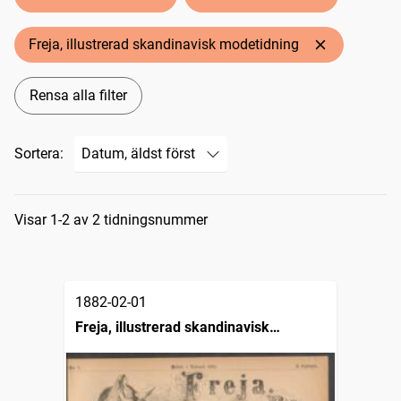
Freja, illustrerad skandinavisk modetidning
Rensa alla filter
Sortera:
Sökresultat
Visar 1-2 av 2 tidningsnummer
1882-02-01
Freja, illustrerad skandinavisk
modetidning