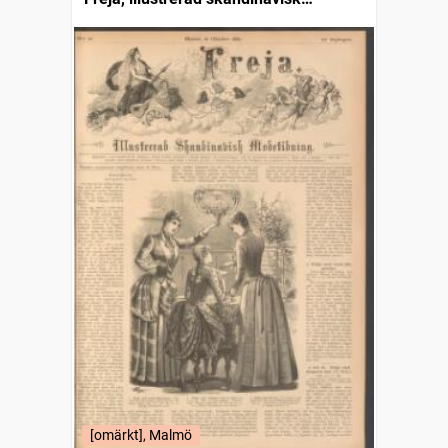
modetidning
[omärkt], Malmö