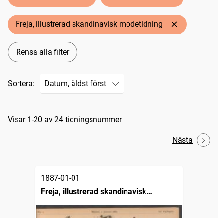
Freja, illustrerad skandinavisk modetidning
Rensa alla filter
Sortera:
Sökresultat
Visar 1-20 av 24 tidningsnummer
Nästa
1887-01-01
Freja, illustrerad skandinavisk
modetidning