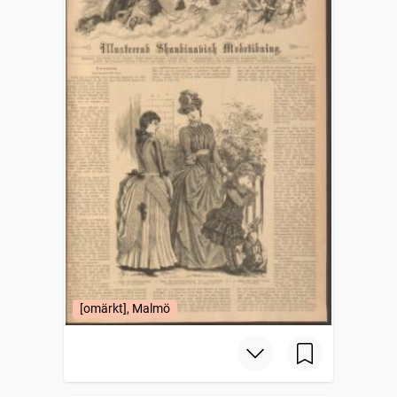
[omärkt], Malmö