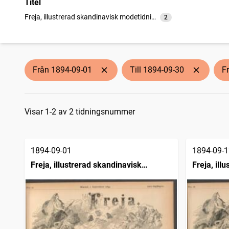
Titel
Freja, illustrerad skandinavisk modetidning
2
träffar
Från 1894-09-01
Till 1894-09-30
F
Sökresultat
Visar 1-2 av 2 tidningsnummer
1894-09-01
1894-09-1
Freja, illustrerad skandinavisk
Freja, ill
modetidning
modetidn