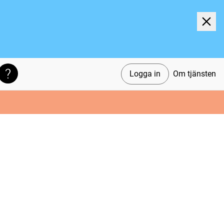
Logga in
Om tjänsten
Söktips