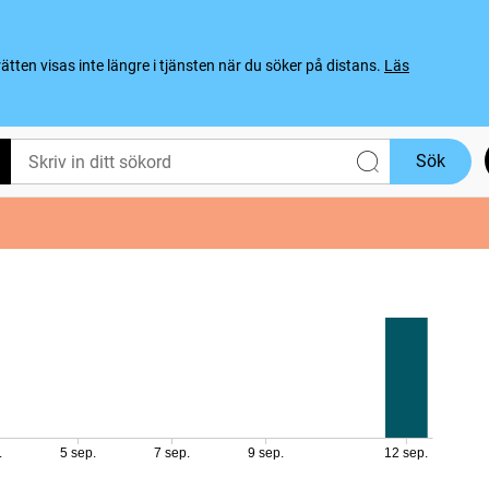
ten visas inte längre i tjänsten när du söker på distans.
Läs
Sök
.
5 sep.
7 sep.
9 sep.
12 sep.