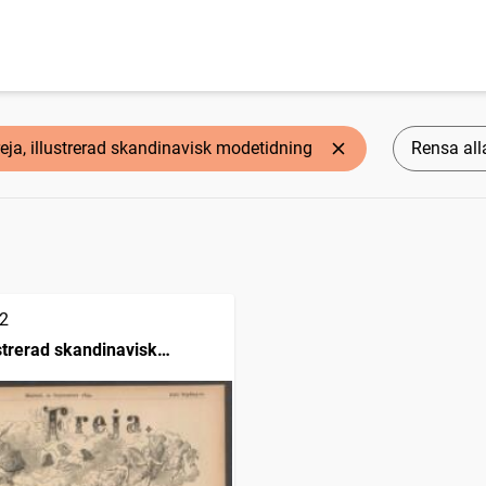
reja, illustrerad skandinavisk modetidning
Rensa alla
2
ustrerad skandinavisk
ing