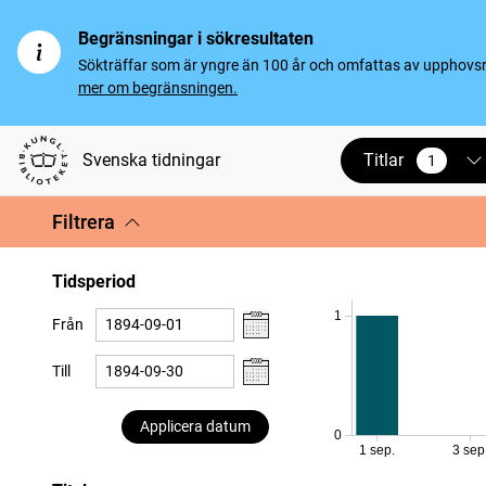
Begränsningar i sökresultaten
Sökträffar som är yngre än 100 år och omfattas av upphovsrät
mer om begränsningen.
Titlar
Svenska tidningar
1
vald
Filtrera
Tidsperiod
1
Från
Till
Applicera datum
0
1 sep.
3 sep