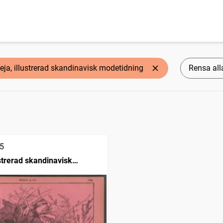
reja, illustrerad skandinavisk modetidning
Rensa alla
5
ustrerad skandinavisk
ing