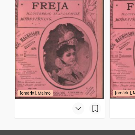
[omärkt],
[omärkt], Malmö