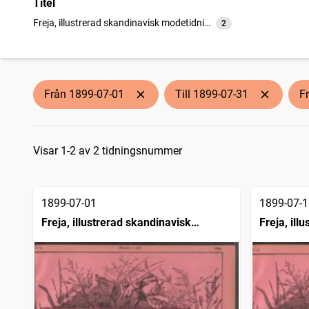
Titel
Freja, illustrerad skandinavisk modetidning
2
träffar
Från 1899-07-01
Till 1899-07-31
F
Sökresultat
Visar 1-2 av 2 tidningsnummer
1899-07-01
1899-07-1
Freja, illustrerad skandinavisk
Freja, ill
modetidning
modetidn