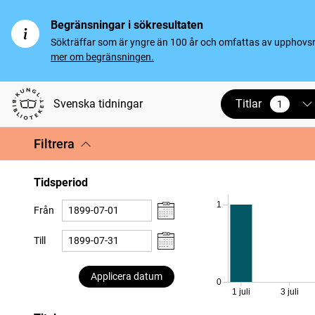
Begränsningar i sökresultaten
Sökträffar som är yngre än 100 år och omfattas av upphovsrät
mer om begränsningen.
Titlar
Svenska tidningar
1
vald
Filtrera
Tidsperiod
1
Från
Till
Applicera datum
0
1 juli
3 juli