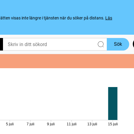
ten visas inte längre i tjänsten när du söker på distans.
Läs
Sök
5 juli
7 juli
9 juli
11 juli
13 juli
15 juli