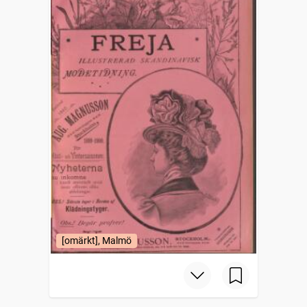
[omärkt], Malmö