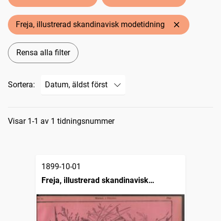
Freja, illustrerad skandinavisk modetidning
Rensa alla filter
Sortera:
Sökresultat
Visar 1-1 av 1 tidningsnummer
1899-10-01
Freja, illustrerad skandinavisk
modetidning