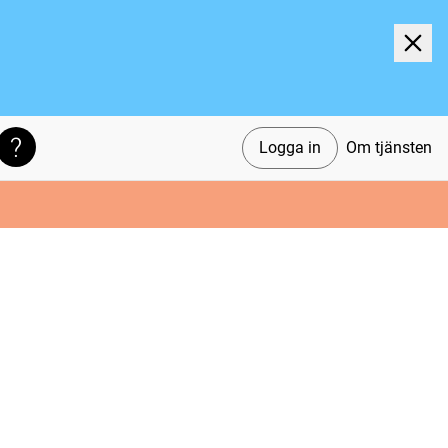
Logga in
Om tjänsten
Söktips