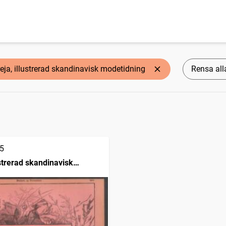
reja, illustrerad skandinavisk modetidning
Rensa alla
5
ustrerad skandinavisk
ing