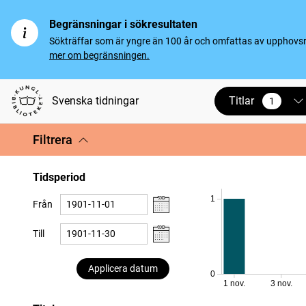
Begränsningar i sökresultaten
Sökträffar som är yngre än 100 år och omfattas av upphovsrät
mer om begränsningen.
Titlar
Svenska tidningar
1
vald
Filtrera
Tidsperiod
1
Från
Till
Applicera datum
0
1 nov.
3 nov.