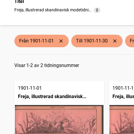
Titel
Freja, illustrerad skandinavisk modetidning
2
träffar
Från 1901-11-01
Till 1901-11-30
F
Sökresultat
Visar 1-2 av 2 tidningsnummer
1901-11-01
1901-11-1
Freja, illustrerad skandinavisk
Freja, ill
modetidning
modetidn