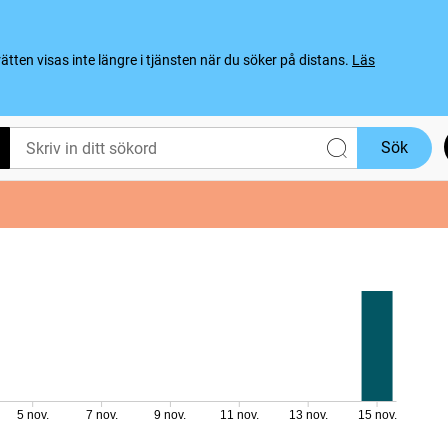
ten visas inte längre i tjänsten när du söker på distans.
Läs
Sök
5 nov.
7 nov.
9 nov.
11 nov.
13 nov.
15 nov.