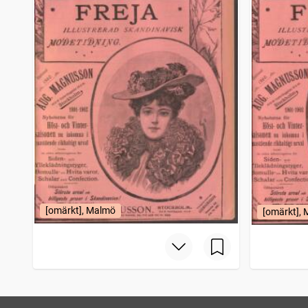
[omärkt], Malmö
[omärkt],