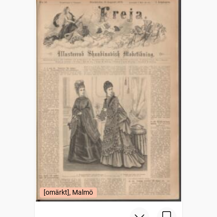
[omärkt], Malmö