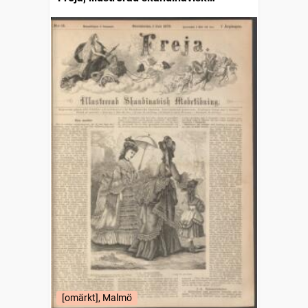
modetidning
[omärkt], Malmö