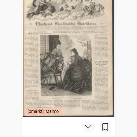
[omärkt], Malmö