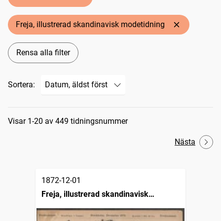
Freja, illustrerad skandinavisk modetidning
Rensa alla filter
Sortera:
Sökresultat
Visar 1-20 av 449 tidningsnummer
Nästa
1872-12-01
Freja, illustrerad skandinavisk
modetidning