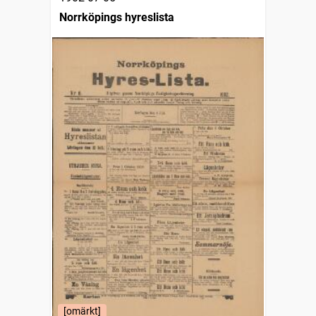
Norrköpings hyreslista
[omärkt]