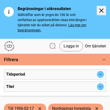
Begränsningar i sökresultaten
Sökträffar som är yngre än 100 år och
omfattas av upphovsrätten visas inte längre i
tjänsten när du söker på distans.
Läs mer om
begränsningen.
Logga in
Om tjänsten
Svenska tidningar
Filtrera
Tidsperiod
Titel
Till 1906-02-17
Norrköpings hyreslista