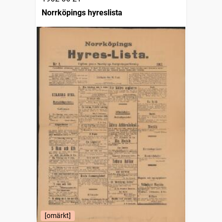
Norrköpings hyreslista
[omärkt]