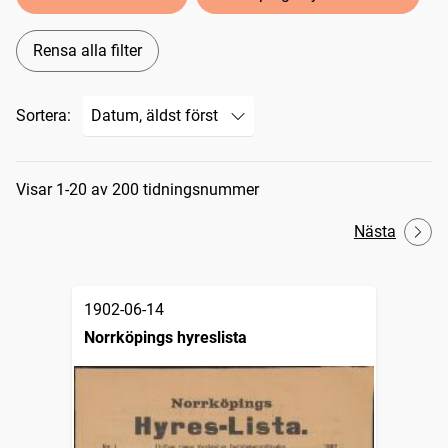
Rensa alla filter
Sortera:
Sökresultat
Visar 1-20 av 200 tidningsnummer
Nästa
1902-06-14
Norrköpings hyreslista