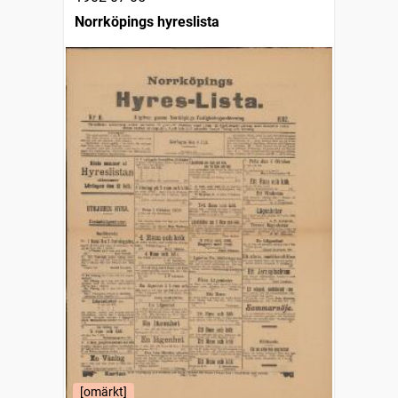
Norrköpings hyreslista
[omärkt]