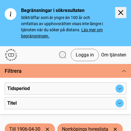
Begränsningar i sökresultaten
Sökträffar som är yngre än 100 år och
omfattas av upphovsrätten visas inte längre i
tjänsten när du söker på distans.
Läs mer om
begränsningen.
Logga in
Om tjänsten
Svenska tidningar
Filtrera
Tidsperiod
Titel
Till 1906-04-30
Norrköpings hyreslista