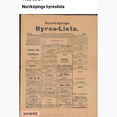
Norrköpings hyreslista
[omärkt]