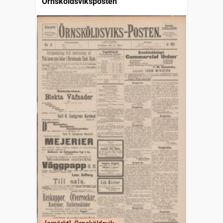
Örnsköldsviksposten