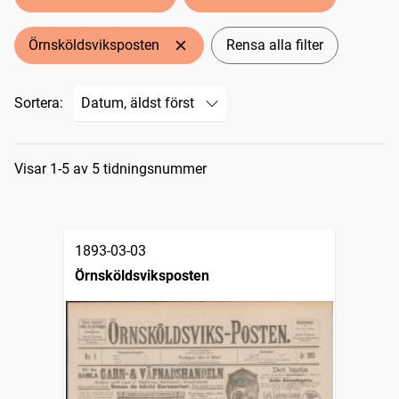
Örnsköldsviksposten
Rensa alla filter
Sortera:
Sökresultat
Visar 1-5 av 5 tidningsnummer
1893-03-03
Örnsköldsviksposten