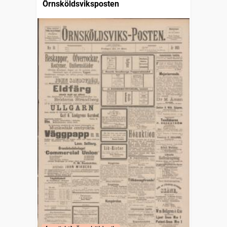
Örnsköldsviksposten