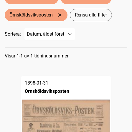
Örnsköldsviksposten
Rensa alla filter
Sortera:
Sökresultat
Visar 1-1 av 1 tidningsnummer
1898-01-31
Örnsköldsviksposten