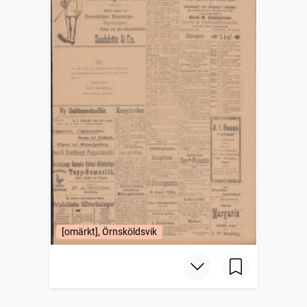
[omärkt], Örnsköldsvik