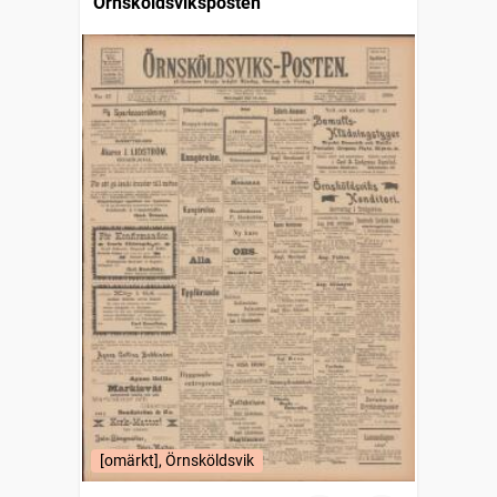
Örnsköldsviksposten
[omärkt], Örnsköldsvik