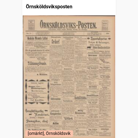
Örnsköldsviksposten
[omärkt], Örnsköldsvik