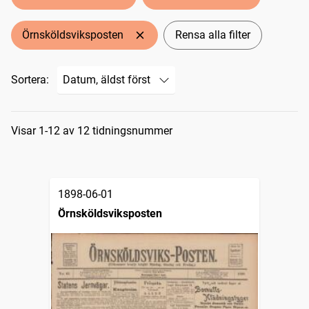
Örnsköldsviksposten
Rensa alla filter
Sortera:
Sökresultat
Visar 1-12 av 12 tidningsnummer
1898-06-01
Örnsköldsviksposten