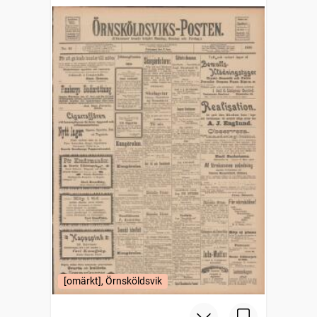
[omärkt], Örnsköldsvik