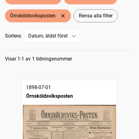
Örnsköldsviksposten
Rensa alla filter
Sortera:
Sökresultat
Visar 1-1 av 1 tidningsnummer
1898-07-01
Örnsköldsviksposten