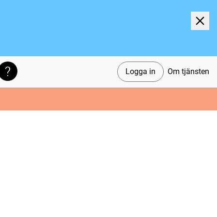
Logga in
Om tjänsten
Söktips