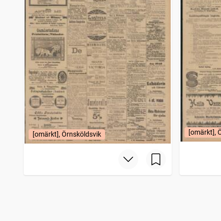
[omärkt], 
[omärkt], Örnsköldsvik