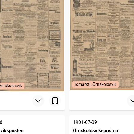
[omärkt], Örnsköldsvik
Örnsköldsvik
6
1901-07-09
viksposten
Örnsköldsviksposten