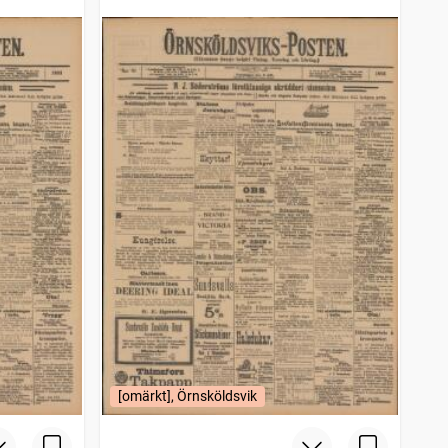
[omärkt], Örnsköldsvik