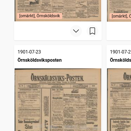
[omärkt], Örnsköldsvik
[omärkt], 
1901-07-23
1901-07-2
Örnsköldsviksposten
Örnskölds