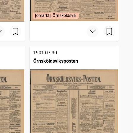
[omärkt], Örnsköldsvik
1901-07-30
Örnsköldsviksposten