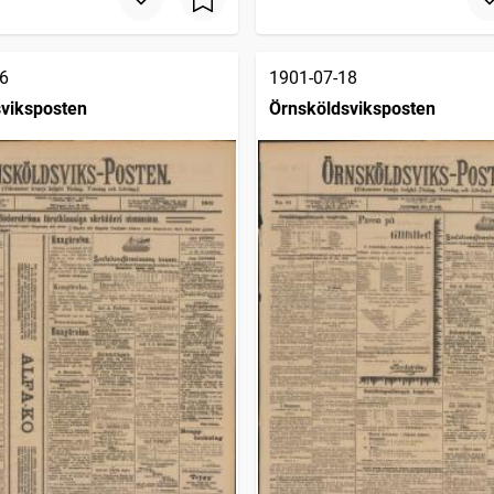
6
1901-07-18
viksposten
Örnsköldsviksposten