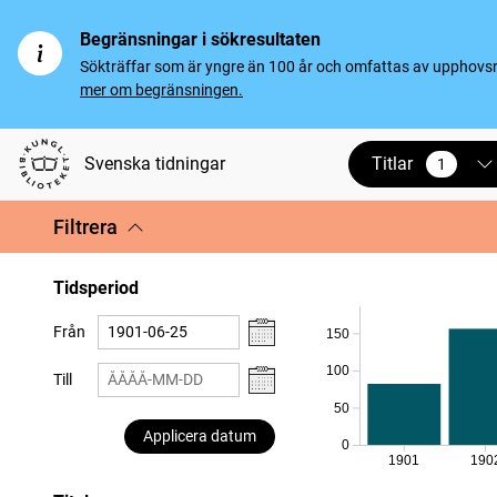
Begränsningar i sökresultaten
Sökträffar som är yngre än 100 år och omfattas av upphovsrät
mer om begränsningen.
Titlar
Svenska tidningar
1
vald
Filtrera
Tidsperiod
Från
150
100
Till
50
Applicera datum
0
1901
190