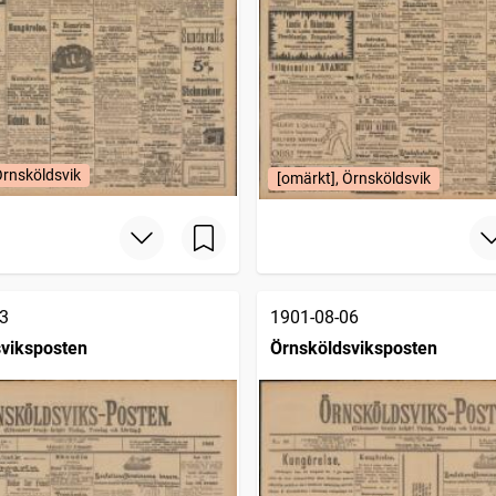
Örnsköldsvik
[omärkt], Örnsköldsvik
3
1901-08-06
viksposten
Örnsköldsviksposten