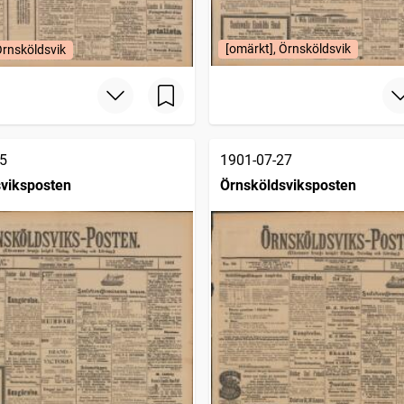
[omärkt], Örnsköldsvik
Örnsköldsvik
5
1901-07-27
viksposten
Örnsköldsviksposten