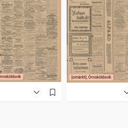
Örnsköldsvik
[omärkt], Örnsköldsvik