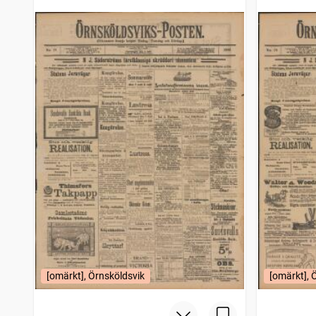
[omärkt], Örnsköldsvik
[omärkt], 