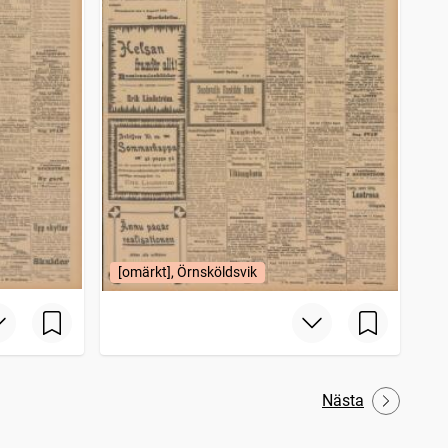
[omärkt], Örnsköldsvik
Nästa