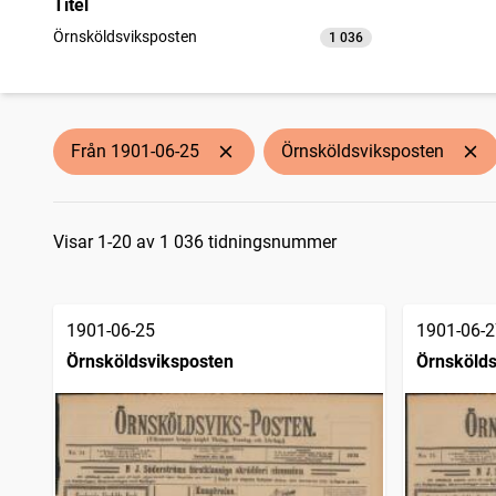
Titel
Örnsköldsviksposten
1 036
träffar
Från 1901-06-25
Örnsköldsviksposten
Sökresultat
Visar 1-20 av 1 036 tidningsnummer
1901-06-25
1901-06-2
Örnsköldsviksposten
Örnskölds