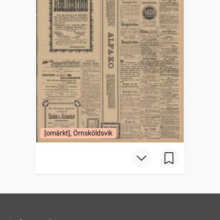
[omärkt], Örnsköldsvik