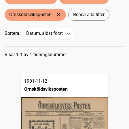
Örnsköldsviksposten
Rensa alla filter
Sortera:
Sökresultat
Visar 1-1 av 1 tidningsnummer
1901-11-12
Örnsköldsviksposten