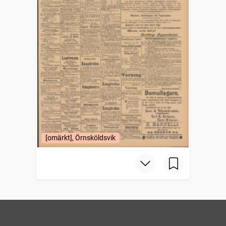
[omärkt], Örnsköldsvik