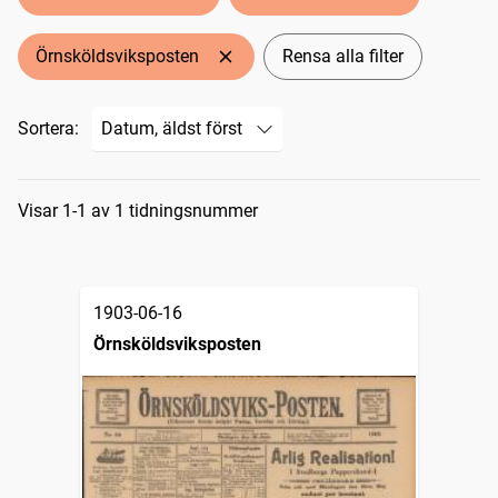
Örnsköldsviksposten
Rensa alla filter
Sortera:
Sökresultat
Visar 1-1 av 1 tidningsnummer
1903-06-16
Örnsköldsviksposten