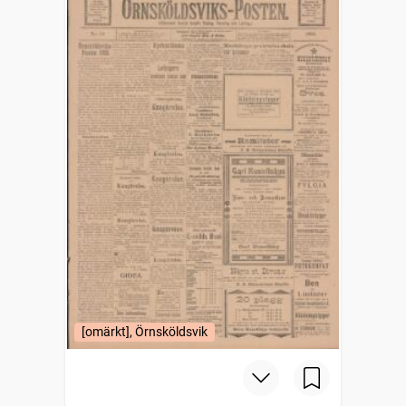
[omärkt], Örnsköldsvik