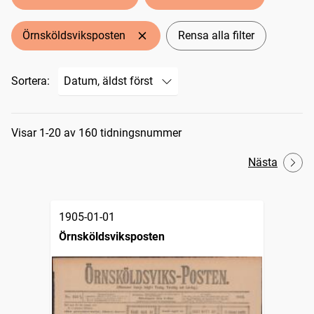
Örnsköldsviksposten
Rensa alla filter
Sortera:
Sökresultat
Visar 1-20 av 160 tidningsnummer
Nästa
1905-01-01
Örnsköldsviksposten