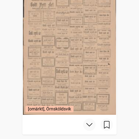
[omärkt], Örnsköldsvik