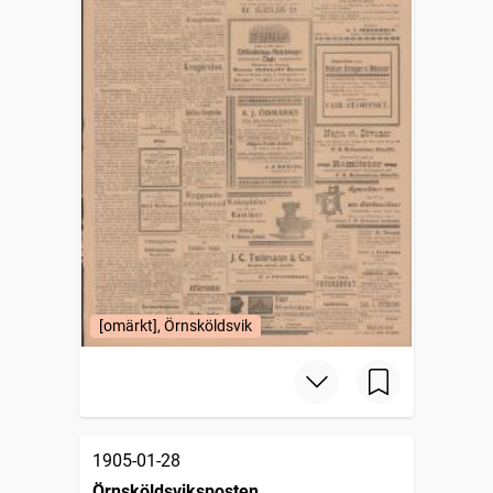
[omärkt], Örnsköldsvik
1905-01-28
Örnsköldsviksposten