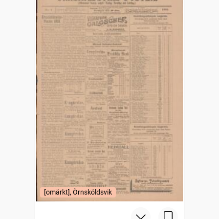
[omärkt], Örnsköldsvik