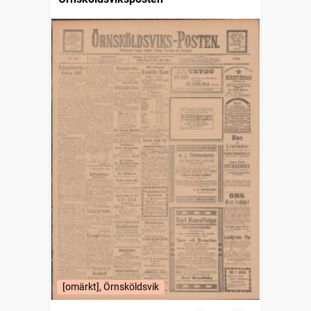
[omärkt], Örnsköldsvik