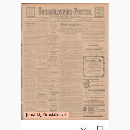
[omärkt], Örnsköldsvik