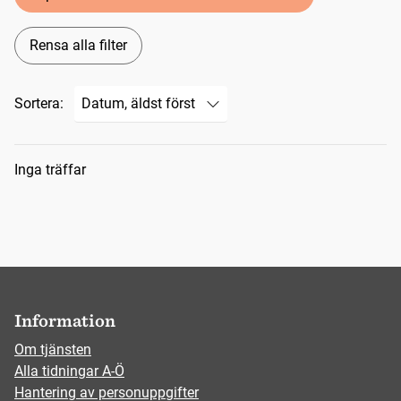
Rensa alla filter
Sortera:
Sökresultat
Inga träffar
Information
Om tjänsten
Alla tidningar A-Ö
Hantering av personuppgifter