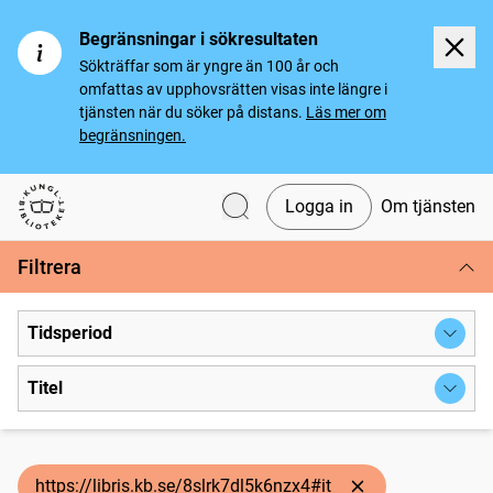
Begränsningar i sökresultaten
Sökträffar som är yngre än 100 år och
omfattas av upphovsrätten visas inte längre i
tjänsten när du söker på distans.
Läs mer om
begränsningen.
Logga in
Om tjänsten
Svenska tidningar
Filtrera
Tidsperiod
Titel
https://libris.kb.se/8slrk7dl5k6nzx4#it