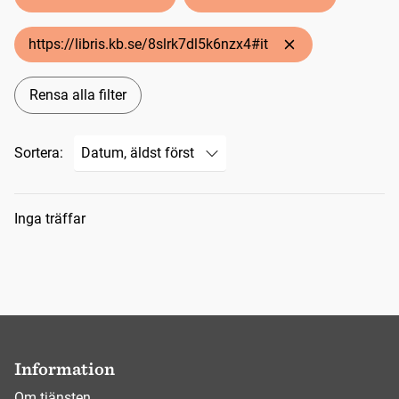
https://libris.kb.se/8slrk7dl5k6nzx4#it
Rensa alla filter
Sortera:
Sökresultat
Inga träffar
Information
Om tjänsten