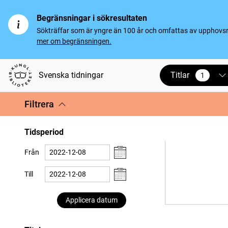
Begränsningar i sökresultaten
Sökträffar som är yngre än 100 år och omfattas av upphovsrät
mer om begränsningen.
Titlar
Svenska tidningar
1
vald
Filtrera
Tidsperiod
Från
Till
Applicera datum