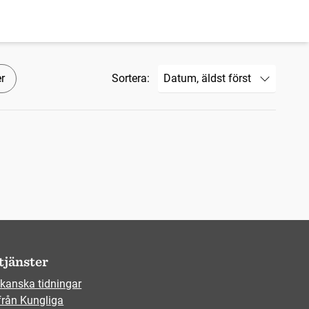
er
Sortera:
tjänster
kanska tidningar
från Kungliga