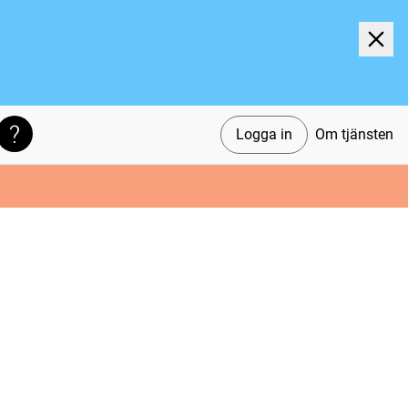
Logga in
Om tjänsten
Söktips