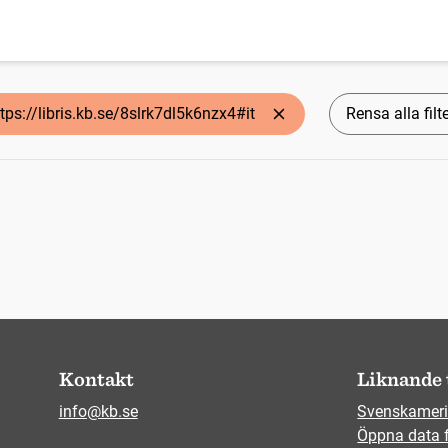
tps://libris.kb.se/8slrk7dl5k6nzx4#it
Rensa alla filt
Kontakt
Liknande 
info@kb.se
Svenskameri
Öppna data 