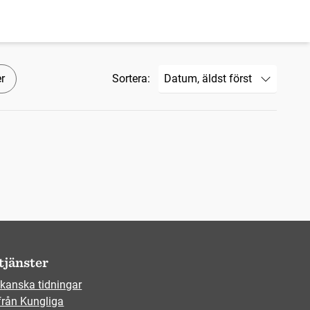
er
Sortera:
tjänster
kanska tidningar
från Kungliga