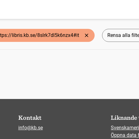
tps://libris.kb.se/8slrk7dl5k6nzx4#it
Rensa alla filt
Kontakt
Liknande 
info@kb.se
Svenskameri
Öppna data 