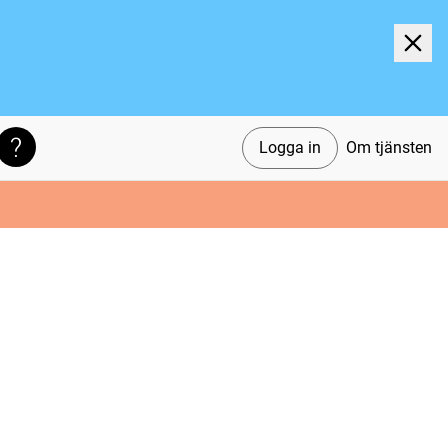
Logga in
Om tjänsten
Söktips