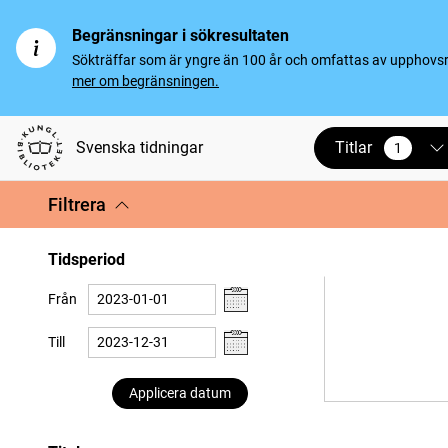
Begränsningar i sökresultaten
Sökträffar som är yngre än 100 år och omfattas av upphovsrät
mer om begränsningen.
Titlar
Svenska tidningar
1
vald
Filtrera
Tidsperiod
Från
Till
Applicera datum