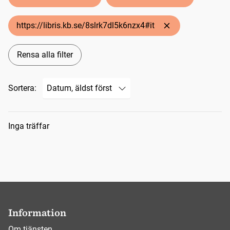
https://libris.kb.se/8slrk7dl5k6nzx4#it
Rensa alla filter
Sortera:
Sökresultat
Inga träffar
Information
Om tjänsten