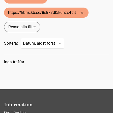
https://libris.kb.se/8slrk7dl5k6nzx4#it
Rensa alla filter
Sortera:
Sökresultat
Inga träffar
Information
Om tjänsten