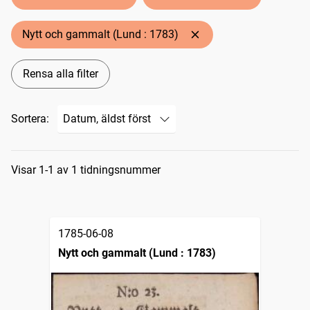
Nytt och gammalt (Lund : 1783)
Rensa alla filter
Sortera:
Sökresultat
Visar 1-1 av 1 tidningsnummer
1785-06-08
Nytt och gammalt (Lund : 1783)