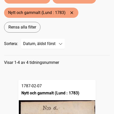
Nytt och gammalt (Lund : 1783)
Rensa alla filter
Sortera:
Sökresultat
Visar 1-4 av 4 tidningsnummer
1787-02-07
Nytt och gammalt (Lund : 1783)