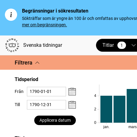
Begränsningar i sökresultaten
Sökträffar som är yngre än 100 år och omfattas av upphovsrät
mer om begränsningen.
Titlar
Svenska tidningar
1
vald
Filtrera
Tidsperiod
Från
4
Till
2
Applicera datum
0
jan.
mars