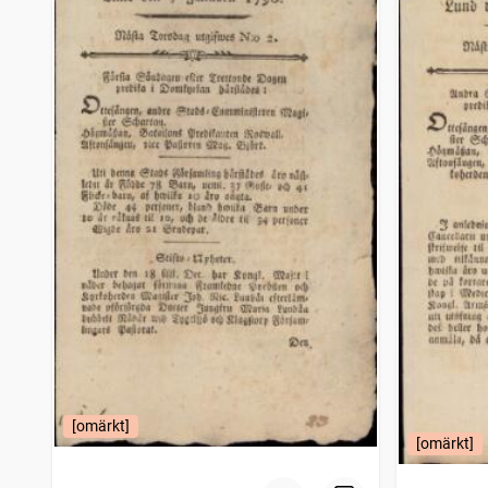
[omärkt]
[omärkt]