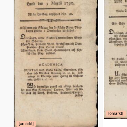
[omärkt]
[omärkt]