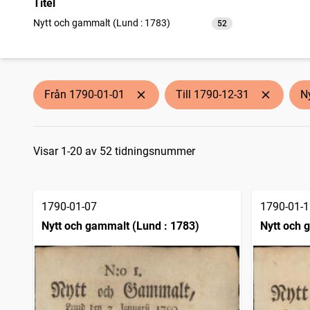
Titel
Nytt och gammalt (Lund : 1783)
52
träffar
Från 1790-01-01
Till 1790-12-31
N
Sökresultat
Visar 1-20 av 52 tidningsnummer
1790-01-07
1790-01-1
Nytt och gammalt (Lund : 1783)
Nytt och 