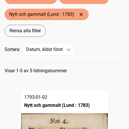
Nytt och gammalt (Lund : 1783)
Rensa alla filter
Sortera:
Sökresultat
Visar 1-5 av 5 tidningsnummer
1793-01-02
Nytt och gammalt (Lund : 1783)