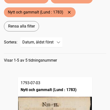
Nytt och gammalt (Lund : 1783)
Rensa alla filter
Sortera:
Sökresultat
Visar 1-5 av 5 tidningsnummer
1793-07-03
Nytt och gammalt (Lund : 1783)