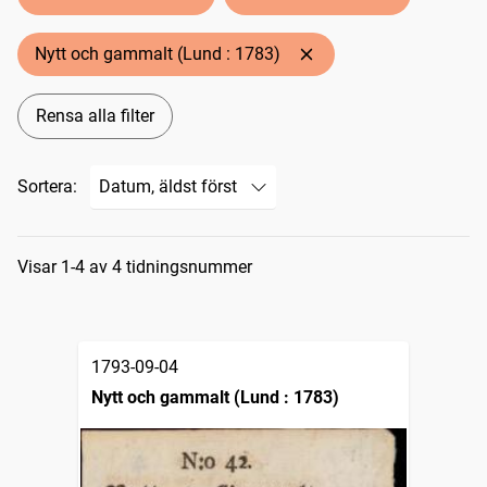
Nytt och gammalt (Lund : 1783)
Rensa alla filter
Sortera:
Sökresultat
Visar 1-4 av 4 tidningsnummer
1793-09-04
Nytt och gammalt (Lund : 1783)