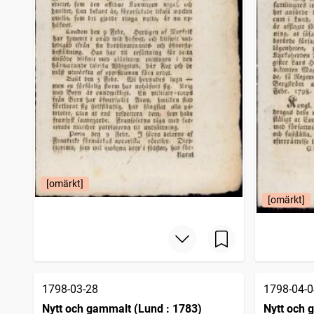
[omärkt]
[omärkt]
1798-03-28
1798-04-0
Nytt och gammalt (Lund : 1783)
Nytt och 