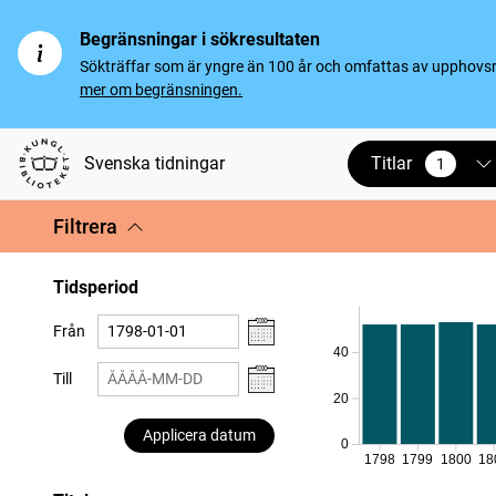
Begränsningar i sökresultaten
Sökträffar som är yngre än 100 år och omfattas av upphovsrät
mer om begränsningen.
Titlar
Svenska tidningar
1
vald
Filtrera
Tidsperiod
Från
40
Till
20
Applicera datum
0
1798
1799
1800
18