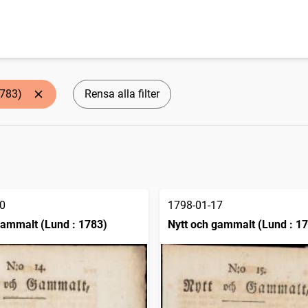
1783)
Rensa alla filter
0
1798-01-17
gammalt (Lund : 1783)
Nytt och gammalt (Lund : 1