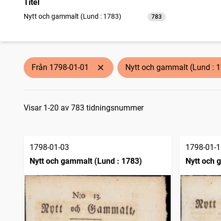
Titel
Nytt och gammalt (Lund : 1783)
783
träffar
Från 1798-01-01
Nytt och gammalt (Lund : 
Sökresultat
Visar 1-20 av 783 tidningsnummer
1798-01-03
1798-01-1
Nytt och gammalt (Lund : 1783)
Nytt och 