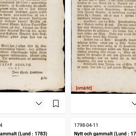
[omärkt]
4
1798-04-11
gammalt (Lund : 1783)
Nytt och gammalt (Lund : 1