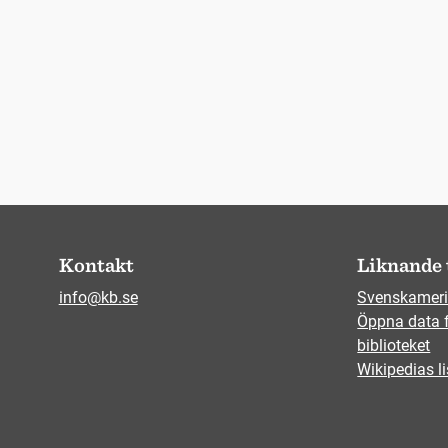
Kontakt
Liknande 
info@kb.se
Svenskameri
Öppna data 
biblioteket
Wikipedias li