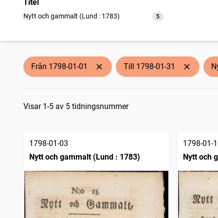
Titel
Nytt och gammalt (Lund : 1783)
5
träffar
Från 1798-01-01
Till 1798-01-31
N
Sökresultat
Visar 1-5 av 5 tidningsnummer
1798-01-03
1798-01-1
Nytt och gammalt (Lund : 1783)
Nytt och 