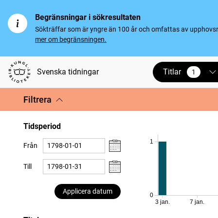
Begränsningar i sökresultaten
Sökträffar som är yngre än 100 år och omfattas av upphovsrät
mer om begränsningen.
Titlar
Svenska tidningar
1
vald
Filtrera
Tidsperiod
1
Från
Till
Applicera datum
0
3 jan.
7 jan.