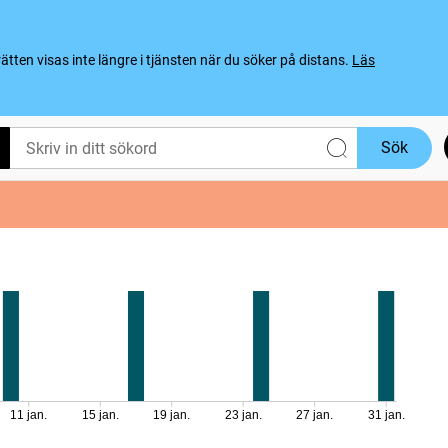
ten visas inte längre i tjänsten när du söker på distans.
Läs
Sök
11 jan.
15 jan.
19 jan.
23 jan.
27 jan.
31 jan.