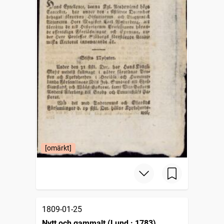
[omärkt]
1809-01-25
Nytt och gammalt (Lund : 1783)