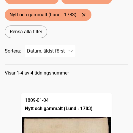
Nytt och gammalt (Lund : 1783)
Rensa alla filter
Sortera:
Sökresultat
Visar 1-4 av 4 tidningsnummer
1809-01-04
Nytt och gammalt (Lund : 1783)