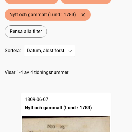
Nytt och gammalt (Lund : 1783)
Rensa alla filter
Sortera:
Sökresultat
Visar 1-4 av 4 tidningsnummer
1809-06-07
Nytt och gammalt (Lund : 1783)