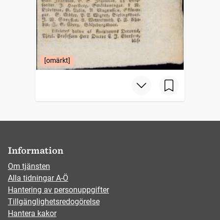
[omärkt]
Information
Om tjänsten
Alla tidningar A-Ö
Hantering av personuppgifter
Tillgänglighetsredogörelse
Hantera kakor