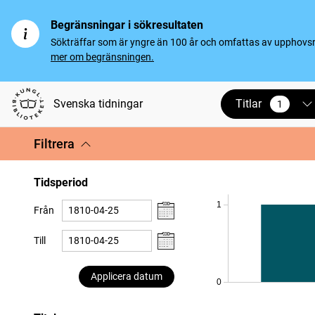
Begränsningar i sökresultaten
Sökträffar som är yngre än 100 år och omfattas av upphovsrät
mer om begränsningen.
Titlar
Svenska tidningar
1
vald
Filtrera
Tidsperiod
1
Från
Till
Applicera datum
0