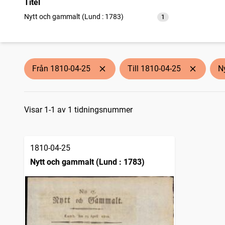
Titel
Nytt och gammalt (Lund : 1783)
1
träffar
Från 1810-04-25
Till 1810-04-25
N
Sökresultat
Visar 1-1 av 1 tidningsnummer
1810-04-25
Nytt och gammalt (Lund : 1783)