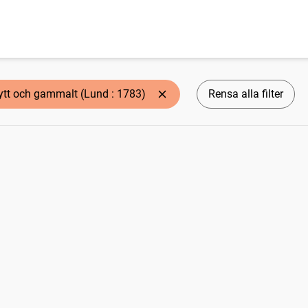
ytt och gammalt (Lund : 1783)
Rensa alla filter