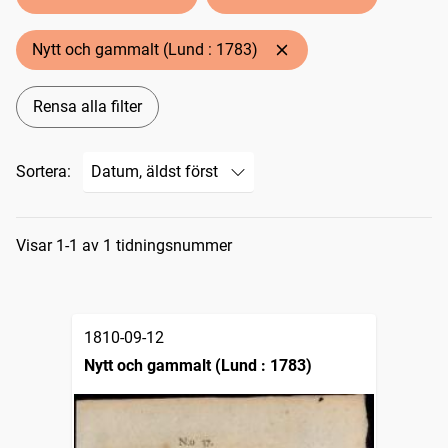
Nytt och gammalt (Lund : 1783)
Rensa alla filter
Sortera:
Sökresultat
Visar 1-1 av 1 tidningsnummer
1810-09-12
Nytt och gammalt (Lund : 1783)