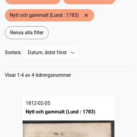
Nytt och gammalt (Lund : 1783)
Rensa alla filter
Sortera:
Sökresultat
Visar 1-4 av 4 tidningsnummer
1812-02-05
Nytt och gammalt (Lund : 1783)