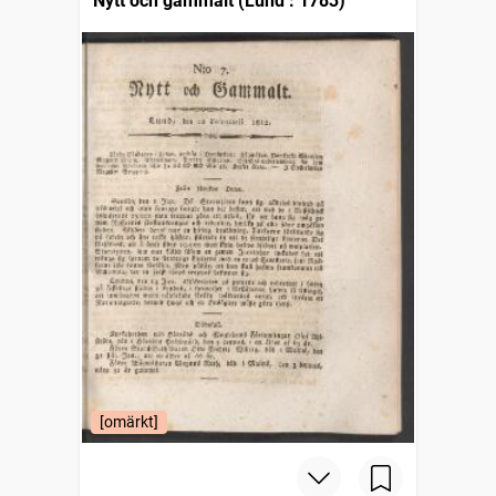
Nytt och gammalt (Lund : 1783)
[omärkt]