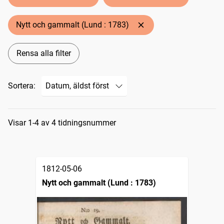
Nytt och gammalt (Lund : 1783)
Rensa alla filter
Sortera:
Sökresultat
Visar 1-4 av 4 tidningsnummer
1812-05-06
Nytt och gammalt (Lund : 1783)