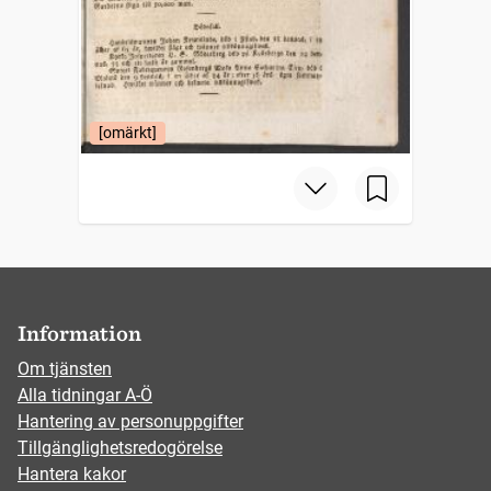
[omärkt]
Information
Om tjänsten
Alla tidningar A-Ö
Hantering av personuppgifter
Tillgänglighetsredogörelse
Hantera kakor