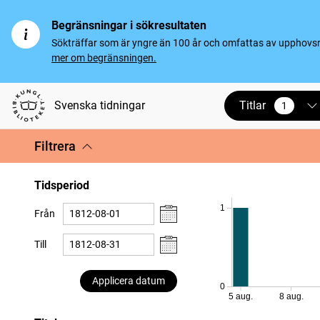
Begränsningar i sökresultaten
Sökträffar som är yngre än 100 år och omfattas av upphovsrät
mer om begränsningen.
Titlar
Svenska tidningar
1
vald
Filtrera
Tidsperiod
1
Från
Till
Applicera datum
0
5 aug.
8 aug.