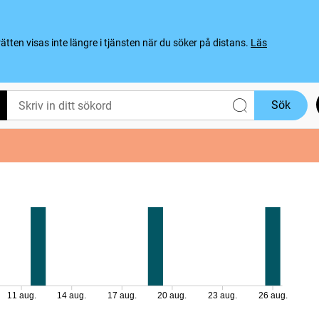
ten visas inte längre i tjänsten när du söker på distans.
Läs
Sök
11 aug.
14 aug.
17 aug.
20 aug.
23 aug.
26 aug.