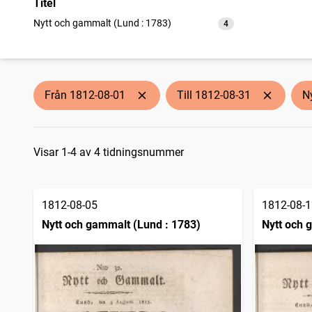
Titel
Nytt och gammalt (Lund : 1783)
4
träffar
Från 1812-08-01
Till 1812-08-31
N
Sökresultat
Visar 1-4 av 4 tidningsnummer
1812-08-05
1812-08-1
Nytt och gammalt (Lund : 1783)
Nytt och 