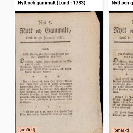
Nytt och gammalt (Lund : 1783)
Nytt och 
[omärkt]
[omärkt]