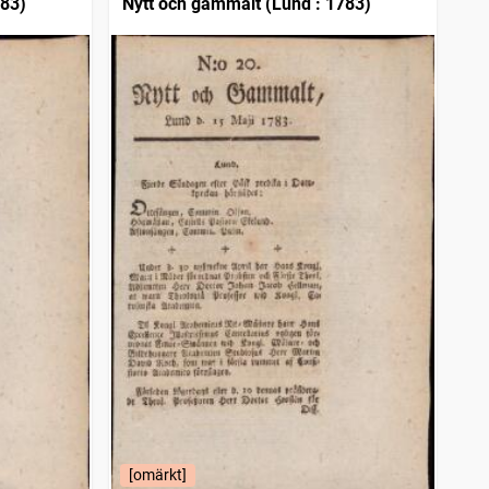
783)
Nytt och gammalt (Lund : 1783)
[omärkt]