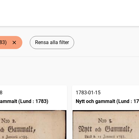
83)
Rensa alla filter
8
1783-01-15
gammalt (Lund : 1783)
Nytt och gammalt (Lund : 1