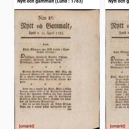
Nytt och gammalt (Lund : 1783)
Nytt och 
[omärkt]
[omärkt]