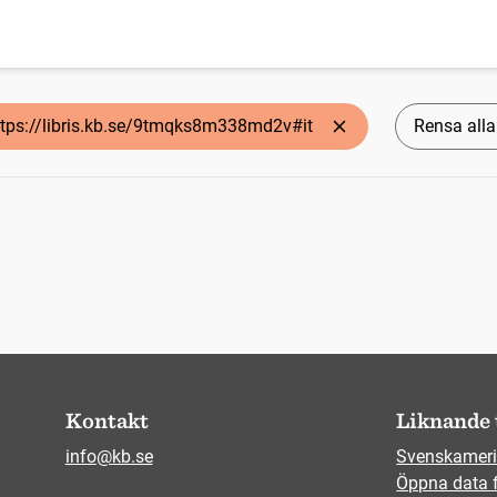
ttps://libris.kb.se/9tmqks8m338md2v#it
Rensa alla 
Kontakt
Liknande 
info@kb.se
Svenskameri
Öppna data 