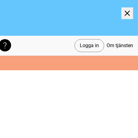
Logga in
Om tjänsten
Söktips