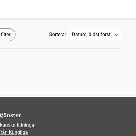
filter
Sortera:
tjänster
kanska tidningar
från Kungliga