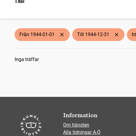
Titel
Från 1944-01-01
Till 1944-12-31
h
Sökresultat
Inga träffar
Information
Om tjänsten
Alla tidningar A-Ö