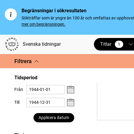
Begränsningar i sökresultaten
Sökträffar som är yngre än 100 år och omfattas av upphovsrät
mer om begränsningen.
Titlar
Svenska tidningar
1
vald
Filtrera
Tidsperiod
Från
Till
Applicera datum