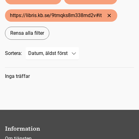
https://libris.kb.se/9tmqks8m338md2v#it
Rensa alla filter
Sortera:
Sökresultat
Inga träffar
Information
Om tjänsten