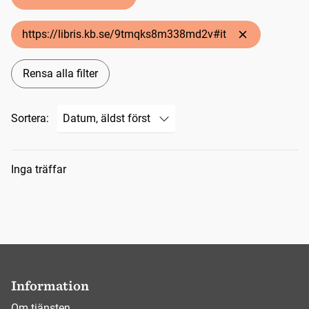
https://libris.kb.se/9tmqks8m338md2v#it
Rensa alla filter
Sortera:
Sökresultat
Inga träffar
Information
Om tjänsten