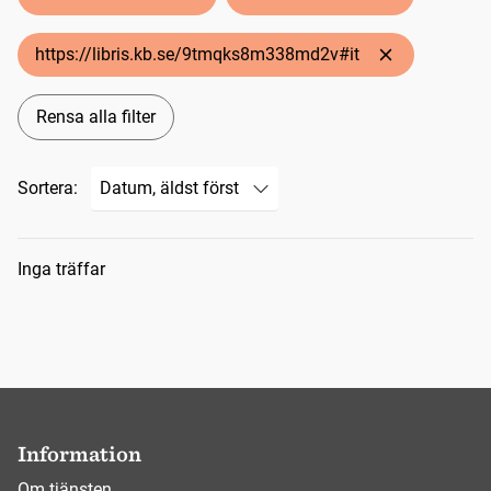
https://libris.kb.se/9tmqks8m338md2v#it
Rensa alla filter
Sortera:
Sökresultat
Inga träffar
Information
Om tjänsten