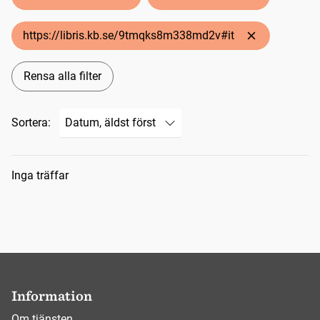
https://libris.kb.se/9tmqks8m338md2v#it
Rensa alla filter
Sortera:
Sökresultat
Inga träffar
Information
Om tjänsten