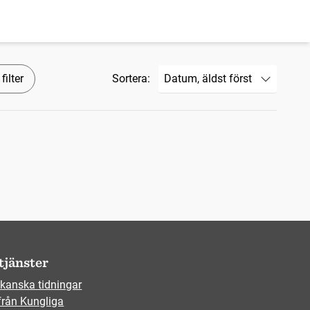
filter
Sortera:
tjänster
kanska tidningar
från Kungliga