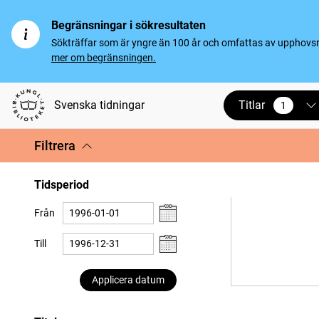
Begränsningar i sökresultaten
Sökträffar som är yngre än 100 år och omfattas av upphovsrät
mer om begränsningen.
Titlar
Svenska tidningar
1
vald
Filtrera
Tidsperiod
Från
Till
Applicera datum