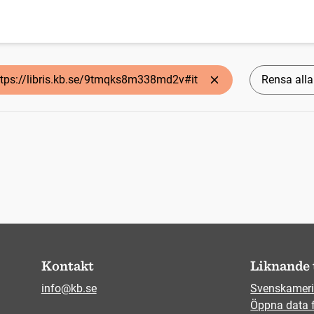
ttps://libris.kb.se/9tmqks8m338md2v#it
Rensa alla 
Kontakt
Liknande 
info@kb.se
Svenskameri
Öppna data 