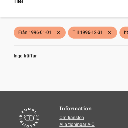
Titel
Från 1996-01-01
Till 1996-12-31
h
Sökresultat
Inga träffar
Information
Om tjänsten
Alla tidningar A-Ö