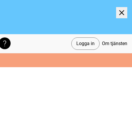
Logga in
Om tjänsten
Söktips