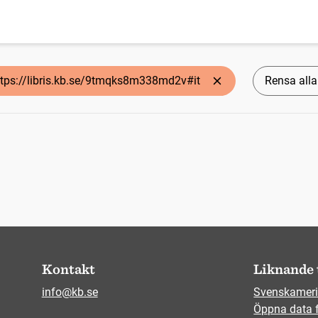
ttps://libris.kb.se/9tmqks8m338md2v#it
Rensa alla 
Kontakt
Liknande 
info@kb.se
Svenskameri
Öppna data 