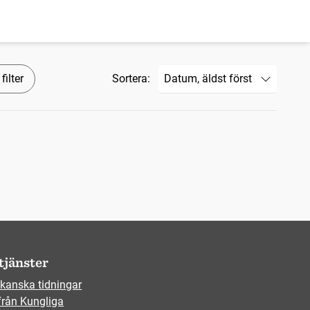
filter
Sortera:
tjänster
kanska tidningar
från Kungliga