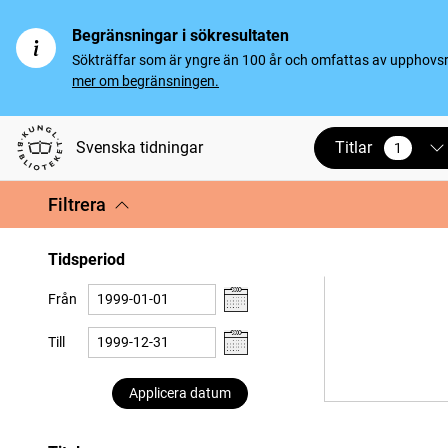
Begränsningar i sökresultaten
Sökträffar som är yngre än 100 år och omfattas av upphovsrät
mer om begränsningen.
Titlar
Svenska tidningar
1
vald
Filtrera
Tidsperiod
Från
Till
Applicera datum