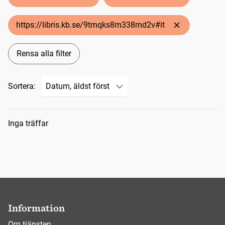
https://libris.kb.se/9tmqks8m338md2v#it
Rensa alla filter
Sortera:
Sökresultat
Inga träffar
Information
Om tjänsten