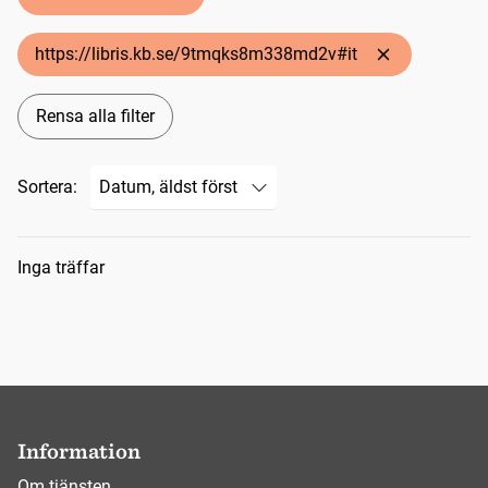
https://libris.kb.se/9tmqks8m338md2v#it
Rensa alla filter
Sortera:
Sökresultat
Inga träffar
Information
Om tjänsten