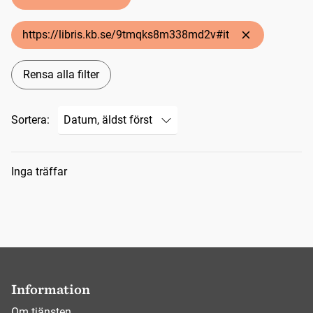
https://libris.kb.se/9tmqks8m338md2v#it
Rensa alla filter
Sortera:
Sökresultat
Inga träffar
Information
Om tjänsten