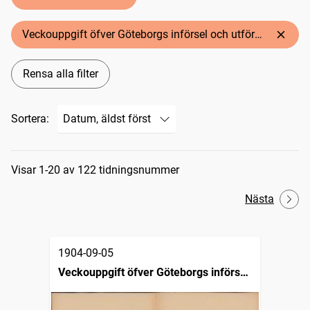
Veckouppgift öfver Göteborgs införsel och utförsel
Rensa alla filter
Sortera:
Sökresultat
Visar 1-20 av 122 tidningsnummer
Nästa
1904-09-05
Veckouppgift öfver Göteborgs införsel
och utförsel