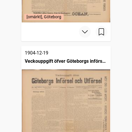
[omärkt], Göteborg
1904-12-19
Veckouppgift öfver Göteborgs införsel
och utförsel