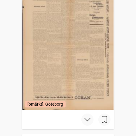
[omärkt], Göteborg