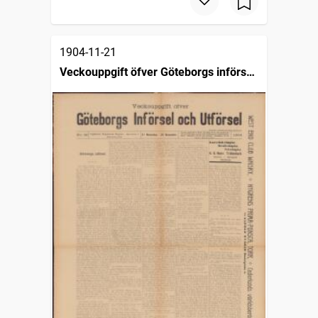
1904-11-21
Veckouppgift öfver Göteborgs införsel
och utförsel