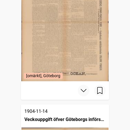
[omärkt], Göteborg
1904-11-14
Veckouppgift öfver Göteborgs införsel
och utförsel